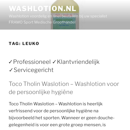
Ga
WASHLOTION.NL
naar
Washlotion voordelig en snel bestellen bij uw specialist
de
FRAMO Sport Medische Groothandel
inhoud
TAG:
LEUKO
✓Professioneel ✓Klantvriendelijk
✓Servicegericht
Toco Tholin Waslotion – Washlotion voor
de persoonlijke hygiëne
Toco Tholin Waslotion – Washlotion is heerlijk
verfrissend voor de persoonlijke hygiëne na
bijvoorbeeld het sporten. Wanneer er geen douche-
gelegenheid is voor een grote groep mensen, is