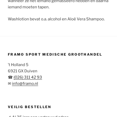
wanneer ze net iemand gemasseerd hebben en daarna
iemand moeten tapen.
Washlotion bevat o.a. alcohol en Aloë Vera Shampoo.
FRAMO SPORT MEDISCHE GROOTHANDEL
’t Holland 5
6921 GX Duiven
☎
(026) 311 42 93
✉
info@framo.nl
VEILIG BESTELLEN