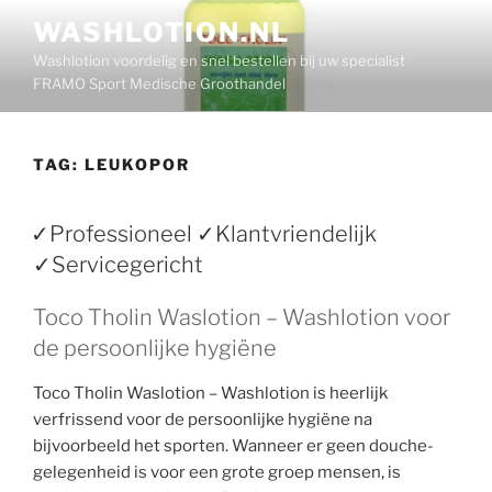
Ga
WASHLOTION.NL
naar
Washlotion voordelig en snel bestellen bij uw specialist
de
FRAMO Sport Medische Groothandel
inhoud
TAG:
LEUKOPOR
✓Professioneel ✓Klantvriendelijk
✓Servicegericht
Toco Tholin Waslotion – Washlotion voor
de persoonlijke hygiëne
Toco Tholin Waslotion – Washlotion is heerlijk
verfrissend voor de persoonlijke hygiëne na
bijvoorbeeld het sporten. Wanneer er geen douche-
gelegenheid is voor een grote groep mensen, is