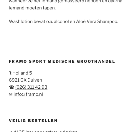
wanneer ze net iemand gemasseerd hebben en daarna
iemand moeten tapen.
Washlotion bevat o.a. alcohol en Aloë Vera Shampoo.
FRAMO SPORT MEDISCHE GROOTHANDEL
’t Holland 5
6921 GX Duiven
☎
(026) 311 42 93
✉
info@framo.nl
VEILIG BESTELLEN