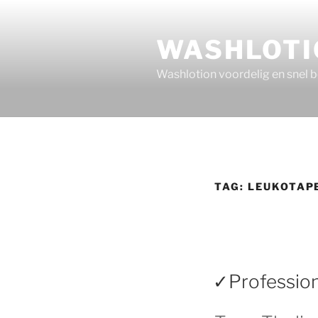
Ga
naar
WASHLOTI
de
inhoud
Washlotion voordelig en snel 
TAG:
LEUKOTAP
✓Profession