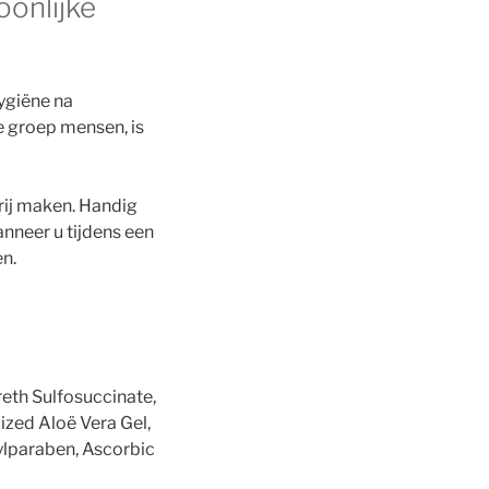
oonlijke
hygiëne na
e groep mensen, is
rij maken. Handig
neer u tijdens een
en.
reth Sulfosuccinate,
ized Aloë Vera Gel,
ylparaben, Ascorbic