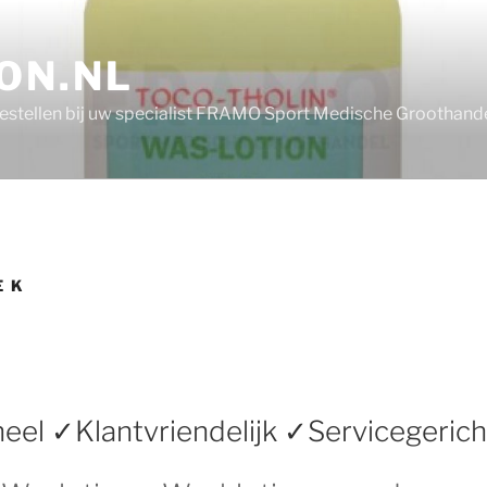
ON.NL
bestellen bij uw specialist FRAMO Sport Medische Groothand
E K
eel ✓Klantvriendelijk ✓Servicegerich