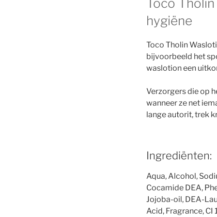
Toco Tholin
hygiëne
Toco Tholin Wasloti
bijvoorbeeld het sp
waslotion een uitko
Verzorgers die op h
wanneer ze net iem
lange autorit, trek 
Ingrediënten:
Aqua, Alcohol, Sodi
Cocamide DEA, Pheno
Jojoba-oil, DEA-Lau
Acid, Fragrance, CI