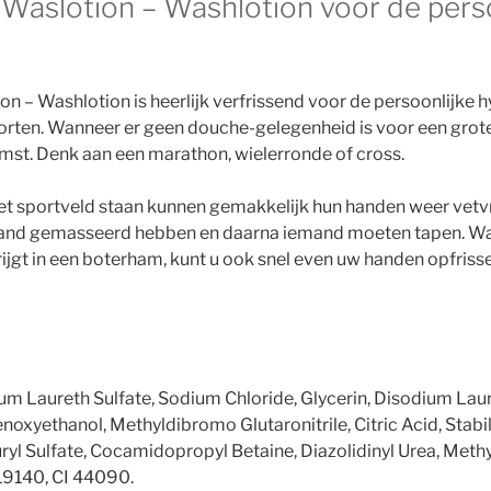
 Waslotion – Washlotion voor de pers
on – Washlotion is heerlijk verfrissend voor de persoonlijke 
orten. Wanneer er geen douche-gelegenheid is voor een grot
mst. Denk aan een marathon, wielerronde of cross.
et sportveld staan kunnen gemakkelijk hun handen weer vetv
and gemasseerd hebben en daarna iemand moeten tapen. Wan
krijgt in een boterham, kunt u ook snel even uw handen opfriss
um Laureth Sulfate, Sodium Chloride, Glycerin, Disodium Lau
xyethanol, Methyldibromo Glutaronitrile, Citric Acid, Stabil
ryl Sulfate, Cocamidopropyl Betaine, Diazolidinyl Urea, Meth
 19140, CI 44090.