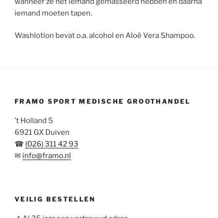
wanneer ze net iemand gemasseerd hebben en daarna
iemand moeten tapen.
Washlotion bevat o.a. alcohol en Aloë Vera Shampoo.
FRAMO SPORT MEDISCHE GROOTHANDEL
’t Holland 5
6921 GX Duiven
☎
(026) 311 42 93
✉
info@framo.nl
VEILIG BESTELLEN