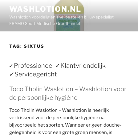
Ga
WASHLOTION.NL
naar
Washlotion voordelig en snel bestellen bij uw specialist
de
FRAMO Sport Medische Groothandel
inhoud
TAG:
SIXTUS
✓Professioneel ✓Klantvriendelijk
✓Servicegericht
Toco Tholin Waslotion – Washlotion voor
de persoonlijke hygiëne
Toco Tholin Waslotion – Washlotion is heerlijk
verfrissend voor de persoonlijke hygiëne na
bijvoorbeeld het sporten. Wanneer er geen douche-
gelegenheid is voor een grote groep mensen, is