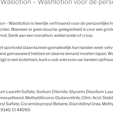
 Waslotion – Washlotion voor de pers
on – Washlotion is heerlijk verfrissend voor de persoonlijke 
orten. Wanneer er geen douche-gelegenheid is voor een grot
mst. Denk aan een marathon, wielerronde of cross.
et sportveld staan kunnen gemakkelijk hun handen weer vetv
and gemasseerd hebben en daarna iemand moeten tapen. Wan
krijgt in een boterham, kunt u ook snel even uw handen opfriss
um Laureth Sulfate, Sodium Chloride, Glycerin, Disodium Lau
xyethanol, Methyldibromo Glutaronitrile, Citric Acid, Stabil
ryl Sulfate, Cocamidopropyl Betaine, Diazolidinyl Urea, Meth
 19140, CI 44090.