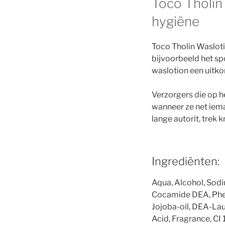
Toco Tholin
hygiëne
Toco Tholin Wasloti
bijvoorbeeld het sp
waslotion een uitko
Verzorgers die op h
wanneer ze net iem
lange autorit, trek 
Ingrediënten:
Aqua, Alcohol, Sodi
Cocamide DEA, Pheno
Jojoba-oil, DEA-Lau
Acid, Fragrance, CI