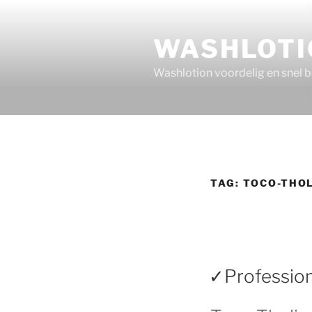
Ga
naar
WASHLOTI
de
inhoud
Washlotion voordelig en snel 
TAG:
TOCO-THO
✓Profession