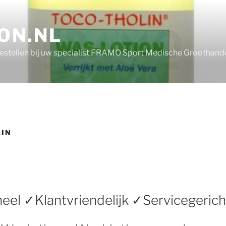
ON.NL
bestellen bij uw specialist FRAMO Sport Medische Groothand
LIN
eel ✓Klantvriendelijk ✓Servicegerich