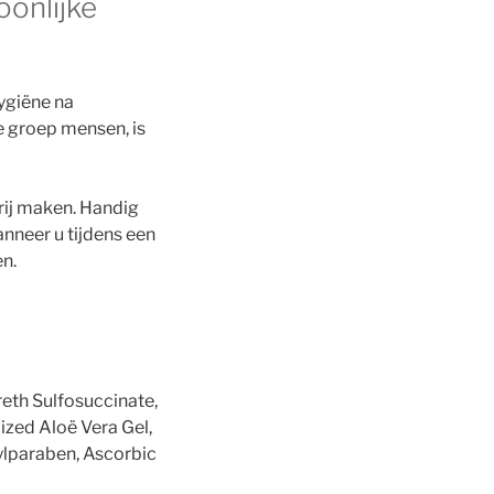
oonlijke
hygiëne na
e groep mensen, is
rij maken. Handig
neer u tijdens een
en.
reth Sulfosuccinate,
ized Aloë Vera Gel,
ylparaben, Ascorbic